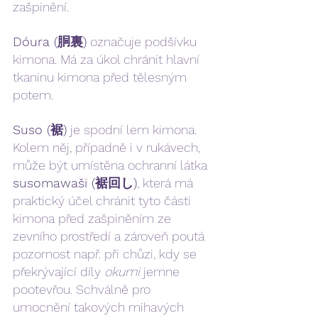
zašpinění.
Dóura (胴裏)
 označuje podšívku 
kimona. Má za úkol chránit hlavní 
tkaninu kimona před tělesným 
potem.
Suso (裾)
 je spodní lem kimona. 
Kolem něj, případně i v rukávech, 
může být umístěna ochranní látka 
susomawaši (裾回し)
, která má 
praktický účel chránit tyto části 
kimona před zašpiněním ze 
zevního prostředí a zároveň poutá 
pozornost např. při chůzi, kdy se 
překrývající díly 
okumi 
jemne 
pootevřou. Schválně pro 
umocnění takových mihavých 