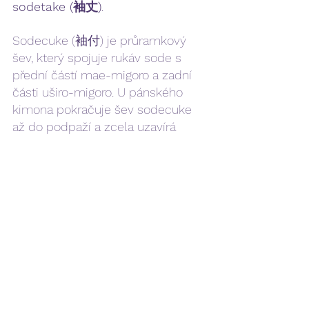
sodetake (袖丈)
.
S
odecuke (袖付) je průramkový 
šev, který spojuje rukáv sode s 
přední částí mae-migoro a zadní 
části uširo-migoro. U pánského 
kimona pokračuje šev sodecuke 
až do podpaží a zcela uzavírá 
rukáv k zbytku kimona, zatímco u 
dámského kimona zůstává na 
tomto místě již zmíněný otvor 
mijacukuči.
Každá z těchto částí kimona má 
svou důležitost. Některé jsou 
ukázkou kvalitního materiálu, jiné 
hrají spíše ochrannou roli a některé 
výrazem japonské jemnocitu. 