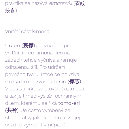
praktika se nazýva 
emonnuki 
(衣紋
抜き).
Vnitřní část kimona
Uraeri (裏襟)
 je označení pro 
vnitřní límec kimona. Ten na 
zádech lehce vyčnívá a rámuje 
odhalenou šiji. Pro udržení 
pevného tvaru límce se používá 
vložka límce zvaná 
eri-šin (襟芯)
. 
V oblasti krku se člověk často potí, 
a tak je límec vysílán ochranným 
dílem, kterému se říká 
tomo-eri 
(共衿). 
Je často vyrobený ze 
stejné látky jako kimono a lze jej 
snadno vyměnit v případě 