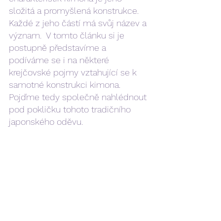
složitá a promyšlená konstrukce. 
Každé z jeho částí má svůj název a 
význam.  V tomto článku si je 
postupně představíme a 
podíváme se i na některé 
krejčovské pojmy vztahující se k 
samotné konstrukci kimona. 
Pojďme tedy společně nahlédnout 
pod pokličku tohoto tradičního 
japonského oděvu.