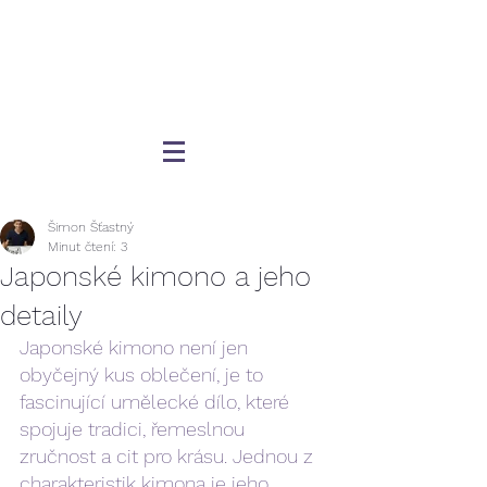
Šimon Šťastný
Minut čtení: 3
Japonské kimono a jeho
detaily
Japonské kimono není jen 
obyčejný kus oblečení, je to 
fascinující umělecké dílo, které 
spojuje tradici, řemeslnou 
zručnost a cit pro krásu. Jednou z 
charakteristik kimona je jeho 