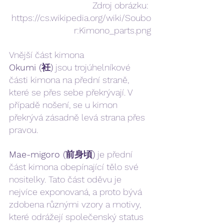
Zdroj obrázku: 
https://cs.wikipedia.org/wiki/Soubo
r:Kimono_parts.png
Vnější část kimona
Okumi (衽)
 jsou trojúhelníkové 
části kimona na přední straně, 
které se přes sebe překrývají. V 
případě nošení, se u kimon 
překrývá zásadně levá strana přes 
pravou. 
Mae-migoro (前身頃)
 je přední 
část kimona obepínající tělo své 
nositelky. Tato část oděvu je 
nejvíce exponovaná, a proto bývá 
zdobena různými vzory a motivy, 
které odrážejí společenský status 