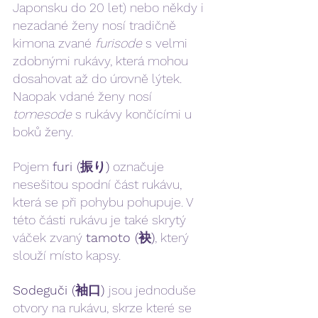
Japonsku do 20 let) nebo někdy i 
nezadané ženy nosí tradičně 
kimona zvané 
furisode 
s velmi 
zdobnými rukávy, která mohou 
dosahovat až do úrovně lýtek. 
Naopak vdané ženy nosí 
tomesode 
s rukávy končícími u 
boků ženy.  
Pojem 
furi (振り)
 označuje 
nesešitou spodní část rukávu, 
která se při pohybu pohupuje. V 
této části rukávu je také skrytý 
váček zvaný 
tamoto (袂)
, který 
slouží místo kapsy. 
Sodeguči (袖口) 
jsou jednoduše 
otvory na rukávu, skrze které se 