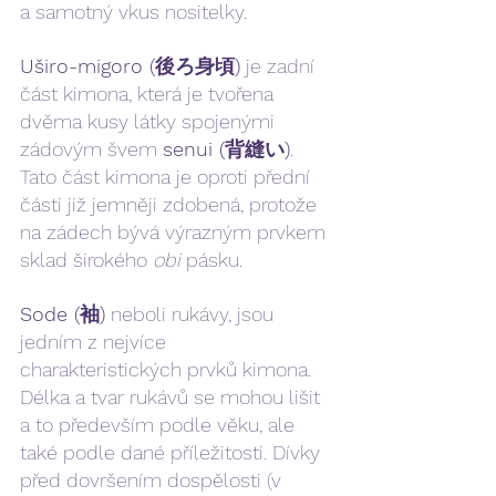
a samotný vkus nositelky.
Uširo-migoro (後ろ身頃)
 je zadní 
část kimona, která je tvořena 
dvěma kusy látky spojenými 
zádovým švem 
senui (背縫い)
. 
Tato část kimona je oproti přední 
části již jemněji zdobená, protože 
na zádech bývá výrazným prvkem 
sklad širokého 
obi
 pásku. 
Sode (袖)
 neboli rukávy, jsou 
jedním z nejvíce 
charakteristických prvků kimona. 
Délka a tvar rukávů se mohou lišit 
a to především podle věku, ale 
také podle dané příležitosti. Dívky 
před dovršením dospělosti (v 