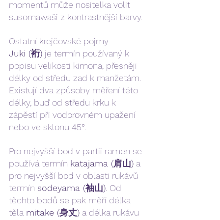
momentů může nositelka volit 
susomawaši z kontrastnější barvy.
Ostatní krejčovské pojmy
Juki (裄)
 je termín používaný k 
popisu velikosti kimona, přesněji 
délky od středu zad k manžetám. 
Existují dva způsoby měření této 
délky, buď od středu krku k 
zápěstí při vodorovném upažení 
nebo ve sklonu 45°.
Pro nejvyšší bod v partii ramen se 
používá termín 
katajama (肩山)
 a 
pro nejvyšší bod v oblasti rukávů 
termín 
sodeyama (袖山)
. Od 
těchto bodů se pak měří délka 
těla 
mitake (身丈)
 a délka rukávu 