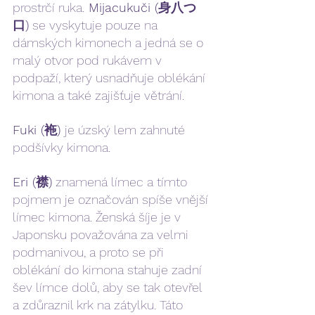
prostrčí ruka.
 Mijacukuči (身八つ
口)
 se vyskytuje pouze na 
dámských kimonech a jedná se o 
malý otvor pod rukávem v 
podpaží, který usnadňuje oblékání 
kimona a také zajišťuje větrání.
Fuki (袘) 
je úzský lem zahnuté 
podšívky kimona. 
Eri (襟)
 znamená límec a tímto 
pojmem je označován spíše vnější 
límec kimona. Ženská šíje je v 
Japonsku považována za velmi 
podmanivou, a proto se při 
oblékání do kimona stahuje zadní 
šev límce dolů, aby se tak otevřel 
a zdůraznil krk na zátylku. Táto 