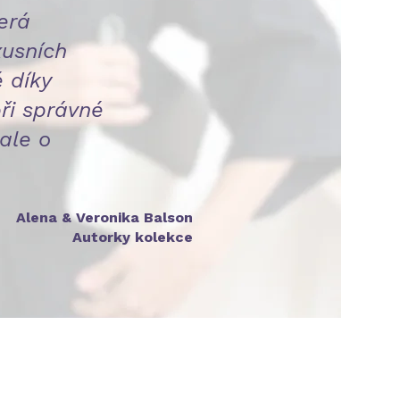
erá
xusních
 díky
ři správné
 ale o
Alena & Veronika Balson
Autorky kolekce