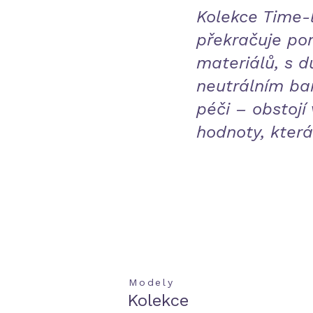
Kolekce Time-l
překračuje pom
materiálů, s d
neutrálním ba
péči – obstojí
hodnoty, která
Modely
Kolekce