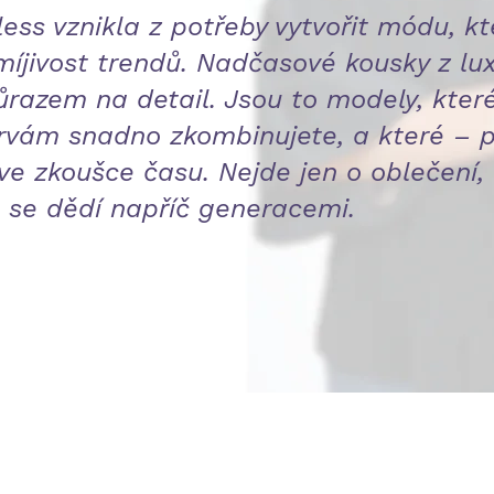
ess vznikla z potřeby vytvořit módu, kt
íjivost trendů. Nadčasové kousky z lu
ůrazem na detail. Jsou to modely, které
rvám snadno zkombinujete, a které – p
 ve zkoušce času. Nejde jen o oblečení,
 se dědí napříč generacemi.