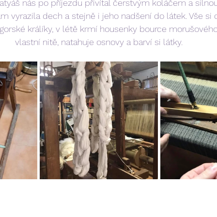
atyáš nás po příjezdu přivítal čerstvým koláčem a silno
ám vyrazila dech a stejně i jeho nadšení do látek. Vše si
gorské králíky, v létě krmí housenky bource morušového,
vlastní nitě, natahuje osnovy a barví si látky.