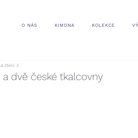
O NÁS
KIMONA
KOLEKCE
V
t čtení: 3
y a dvě české tkalcovny