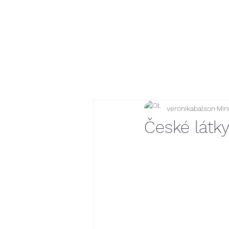
veronikabalson
Minu
České látk