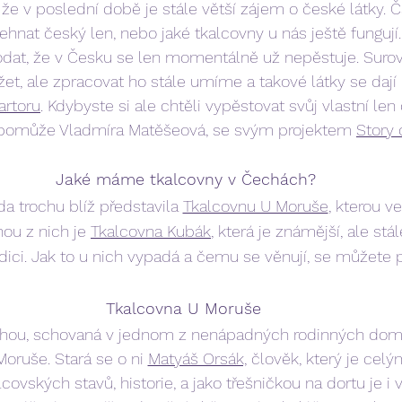
 že v poslední době je stále větší zájem o české látky. 
hnat český len, nebo jaké tkalcovny u nás ještě fungují.
dodat, že v Česku se len momentálně už nepěstuje. Surov
t, ale zpracovat ho stále umíme a takové látky se dají 
artoru
. Kdybyste si ale chtěli vypěstovat svůj vlastní len
 pomůže Vladmíra Matěšeová, se svým projektem 
Story o
 Jaké máme tkalcovny v Čechách?
 trochu blíž představila 
Tkalcovnu U Moruše
, kterou v
hou z nich je 
Tkalcovna Kubák
, která je známější, ale stá
adici. Jak to u nich vypadá a čemu se věnují, se můžete 
Tkalcovna U Moruše
ahou, schovaná v jednom z nenápadných rodinných domků
oruše. Stará se o ni 
Matyáš Orsák,
člověk, který je celý
ovských stavů, historie, a jako třešničkou na dortu je i