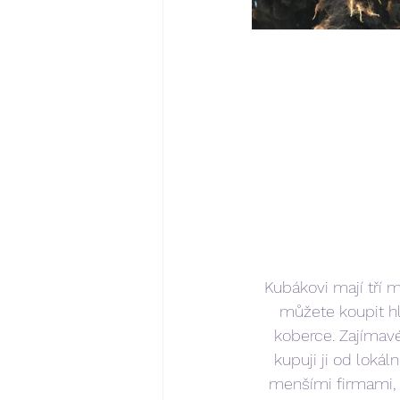
Kubákovi mají tří m
můžete koupit h
koberce. Zajímavé
kupuji ji od lokál
menšími firmami, 