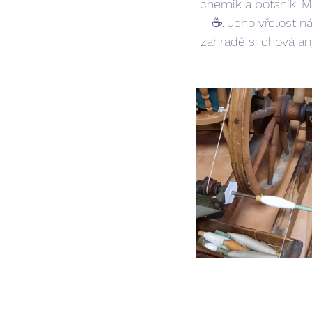
chemik a botanik. M
☕️. Jeho vřelost n
zahradě si chová an