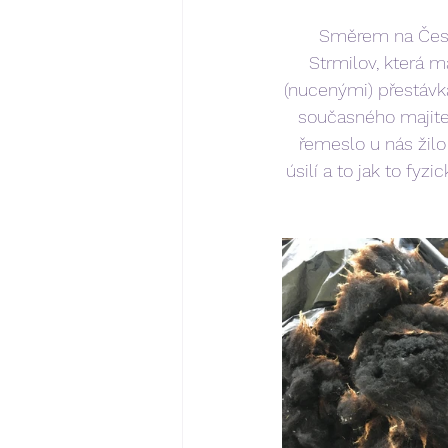
 Směrem na České Budějovice a Jindřichův Hradec potkáte cestou malou vesničku 
Strmilov, která m
(nucenými) přestávka
současného majitel
řemeslo u nás žilo
úsilí a to jak to fyz