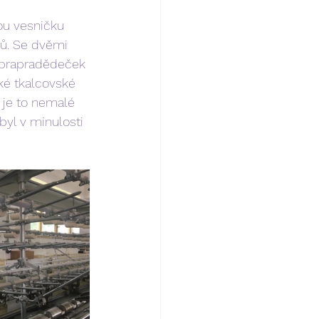
ků. Se dvěmi 
l prapradědeček 
ké tkalcovské 
 je to nemalé 
 byl v minulosti 