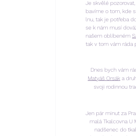
Je skvělé pozorovat,
bavíme o tom, kde se
lnu, tak je potřeba 
se k nám musí dováže
našem oblíbeném 
S
tak v tom vám ráda
Dnes bych vám ráda
Matyáš Orsák
 a dru
svoji rodinnou tr
Jen pár minut za Pr
malá Tkalcovna U M
nadšenec do tkalc