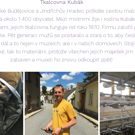
Tkalcovna Kubák
á okolo 1 400 obyvatel. Mezi místními žije i rodina Kubá
mi, jejich tkalcovna funguje od roku 1870. Firmu založi
e. Pět generací mužů se postaralo a stará o to, aby čes
 dál a to nejen v muzeích, ale i v našich domovech. Stojí
ické, tak to materiální, protože všechen jejich majetek jim
zabaven a museli ho znovu odkoupit zpět!