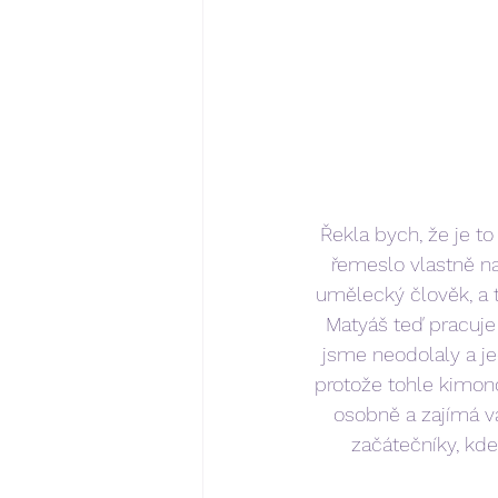
Řekla bych, že je to
řemeslo vlastně nab
umělecký člověk, a t
Matyáš teď pracuje
jsme neodolaly a jed
protože tohle kimon
osobně a zajímá vá
začátečníky, kde