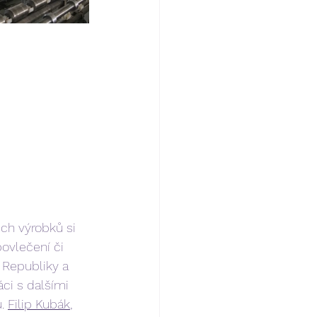
ich výrobků si 
povlečení či 
 Republiky a 
áci s dalšími 
. 
Filip Kubák
, 