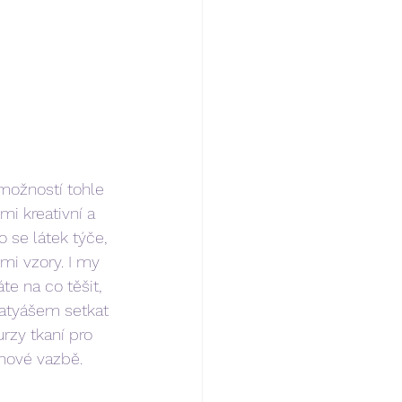
 možností tohle 
mi kreativní a 
 se látek týče, 
i vzory. I my 
e na co těšit, 
atyášem setkat 
rzy tkaní pro 
tnové vazbě.