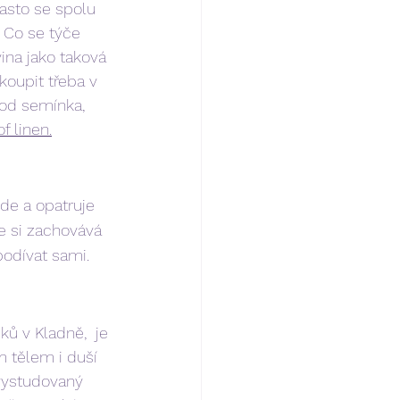
Často se spolu 
 Co se týče 
ina jako taková 
koupit třeba v 
 od semínka, 
f linen.
ede a opatruje 
le si zachovává 
podívat sami.
 v Kladně,  je 
m tělem i duší 
 vystudovaný 