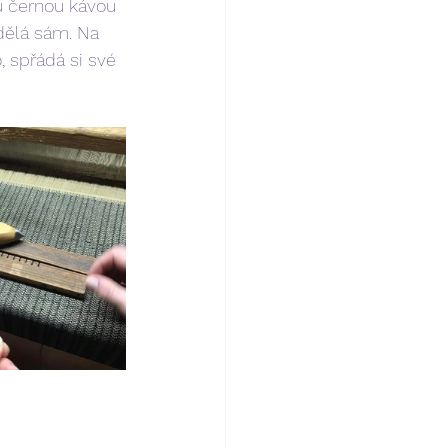
u černou kávou 
 dělá sám. Na 
 spřádá si své 