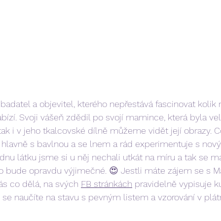
 badatel a objevitel, kterého nepřestává fascinovat kolik
ízí. Svoji vášeň zdědil po svojí mamince, která byla vel
ak i v jeho tkalcovské dílně můžeme vidět její obrazy. Co
 hlavně s bavlnou a se lnem a rád experimentuje s novým
nu látku jsme si u něj nechali utkát na míru a tak se mát
o bude opravdu výjimečné. 😍 Jestli máte zájem se s M
s co dělá, na svých 
FB stránkách
 pravidelně vypisuje ku
 se naučíte na stavu s pevným listem a vzorování v plá